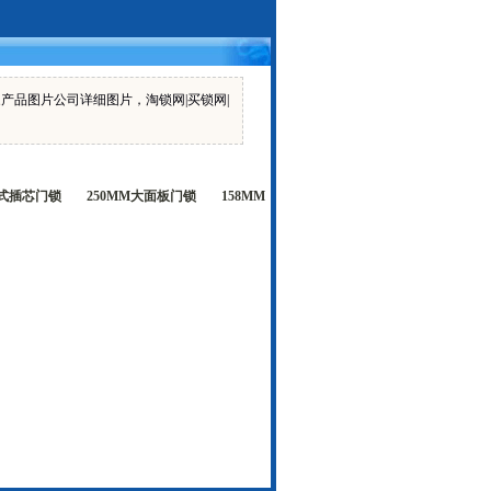
家产品图片公司详细图片，淘锁网|买锁网|
欧式插芯门锁
250MM大面板门锁
158MM