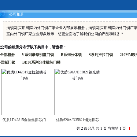
公司相册
淘锁网|买锁网|室内外门锁厂家企业内部展示相册，淘锁网|买锁网|室内外门锁厂
室内外门锁厂家企业形象展示，想更全面地了解我们公司的产品和服务？
我公司的相册分布于以下类目中，请查看：
全部相册
V系列豪华别墅门锁
B系列分体锁
S系列推拉门锁
210MM
小面板门锁
BD30系列分体插芯门锁
优质LD42815金拉丝插芯门
优质620A/D35821钢光插芯
共 2 条记录 共 1 页 当前第 1 页
1
锁
门锁