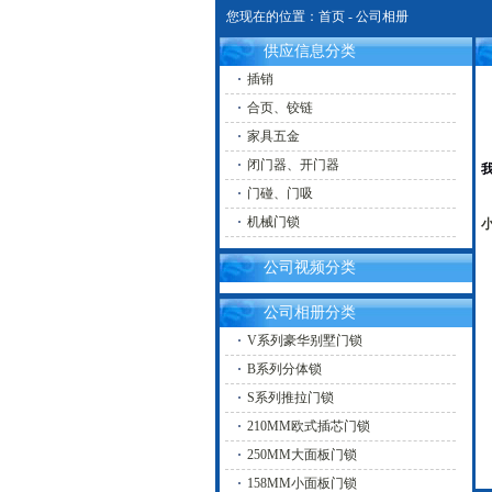
您现在的位置：
首页
-
公司相册
供应信息分类
插销
合页、铰链
家具五金
闭门器、开门器
门碰、门吸
机械门锁
公司视频分类
公司相册分类
V系列豪华别墅门锁
B系列分体锁
S系列推拉门锁
210MM欧式插芯门锁
250MM大面板门锁
158MM小面板门锁